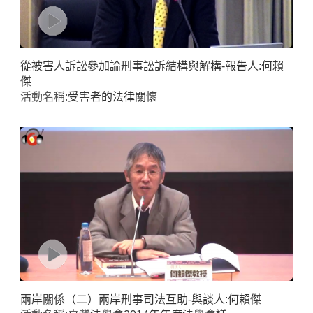
從被害人訴訟參加論刑事訟訴結構與解構-報告人:何賴
傑
活動名稱:
受害者的法律關懷
兩岸關係（二）兩岸刑事司法互助-與談人:何賴傑