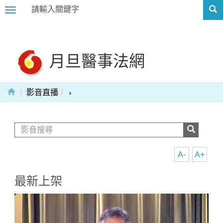
Toggle
navigation
月旦醫事法網
影音直播
A-
A+
最新上架