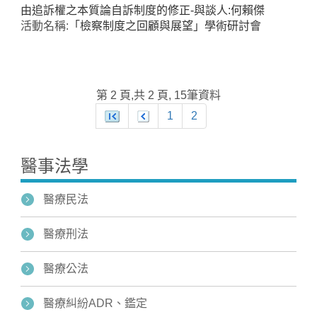
由追訴權之本質論自訴制度的修正-與談人:何賴傑
活動名稱:
「檢察制度之回顧與展望」學術研討會
第 2 頁,共 2 頁, 15筆資料
1
2
醫事法學
醫療民法
醫療刑法
醫療公法
醫療糾紛ADR、鑑定