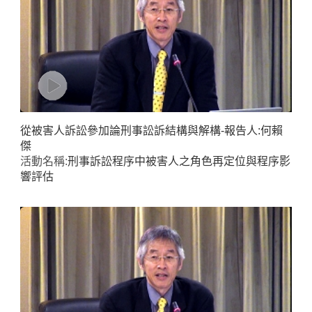
從被害人訴訟參加論刑事訟訴結構與解構-報告人:何賴
傑
Home
活動名稱:
刑事訴訟程序中被害人之角色再定位與程序影
響評估