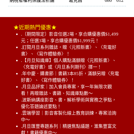
680
612
納稅者權利保護法析論
葛克昌
★近期熱門優惠★
.
〔期間限定〕影音任選2場，享合購優惠價$1,499
元；任選3場，享合購優惠價$1,999元！
.
訂閱月旦系列雜誌，贈〈元照新書〉、〈充電好
書〉、〈寫作體驗券〉！
.
【月旦知識庫】個人購點滿額贈〈元照新書〉、
〈充電好書〉或〈月旦系列期刊〉擇一！
.
年中慶．購書節｜書籍3本85折，滿額另贈〈充電
好書〉、〈寫作體驗券〉！
.
月旦品評家｜加入會員專案，享一年無限次觀
看！再贈雜誌、書籍、知識庫點數～
.
波斯納講座影音、書，解析學術與實務之爭點，
優化答題論述要點！
.
雲端學習｜影音客製化線上教育訓練，專案洽詢
中～
.
月旦匯豐專題系列｜精選焦點議題，滙集豐富文
獻！書籍優惠中～