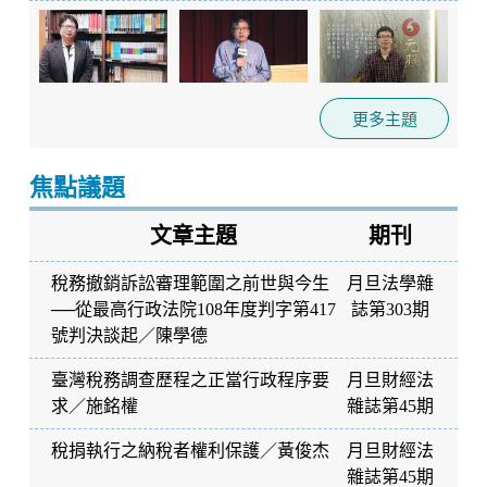
更多主題
焦點議題
文章主題
期刊
稅務撤銷訴訟審理範圍之前世與今生
月旦法學雜
──從最高行政法院108年度判字第417
誌第303期
號判決談起
／
陳學德
臺灣稅務調查歷程之正當行政程序要
月旦財經法
求
／
施銘權
雜誌第45期
稅捐執行之納稅者權利保護
／
黃俊杰
月旦財經法
雜誌第45期