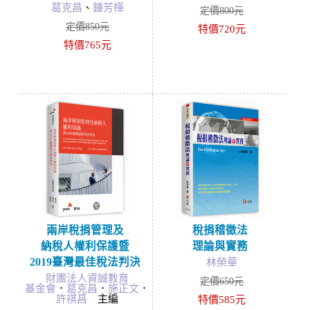
葛克昌
、
鍾芳樺
定價800元
定價850元
特價720元
特價765元
兩岸稅捐管理及
稅捐稽徵法
納稅人權利保護暨
理論與實務
2019臺灣最佳稅法判決
林榮華
財團法人資誠教育
定價650元
基金會
．
葛克昌
．
施正文
．
許祺昌
主編
特價585元