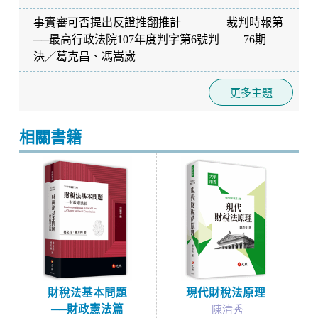
事實審可否提出反證推翻推計
裁判時報第
──最高行政法院107年度判字第6號判
76期
決
／
葛克昌
、
馮嵩崴
更多主題
相關書籍
財稅法基本問題
現代財稅法原理
──財政憲法篇
陳清秀