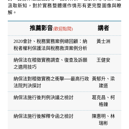
汲取新知，對於實務整體運作情形有更完整圖像與瞭
解。
推薦影音
講者
(歡迎點閱)
2020會計、稅務實務案例總回顧：納
黃士洲
稅者權利保護法與稅務救濟案例分析
納保法在稽徵實務調查、復查及訴願
王健安
之適用技巧
納保法對稽徵實務之衝擊──最高行政
黃郁升
、
梁
法院判決探討
建道
納保法施行後判例決議之檢討
葛克昌
、
柯
格鐘
納保法施行後解釋令函之檢討
陳惠明
、
林
瑞彬