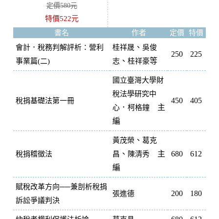
定價580元
特價522元
書名
作者
定價
特價
、
會計．稅務判解評析：營利
桂祥晟
吳俊
250
225
、
等
事業篇(二)
志
桂祥豪
國立臺灣大學財
稅法學研究中
450
405
稅捐基礎法第一冊
．
主
心
柯格鐘
編
、
黃茂榮
葛克
、
主
680
612
稅捐稽徵法
昌
陳清秀
編
賦稅改革方向──兼剖析稅捐
200
180
張進德
訴訟爭議判決