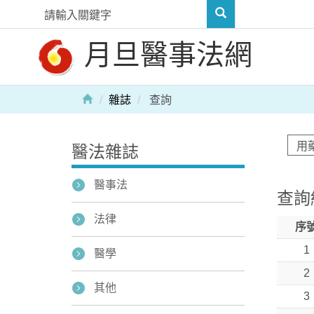
月旦醫事法網
雜誌
查詢
醫法雜誌
醫事法
查詢
法律
序
1
醫學
2
其他
3