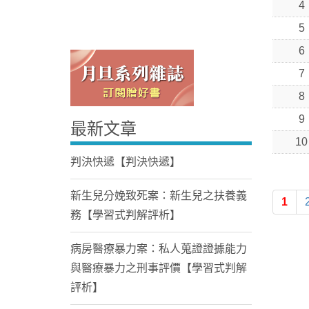
4
5
6
7
8
9
最新文章
Home
10
判決快遞【判決快遞】
新生兒分娩致死案：新生兒之扶養義
1
務【學習式判解評析】
病房醫療暴力案：私人蒐證證據能力
與醫療暴力之刑事評價【學習式判解
評析】