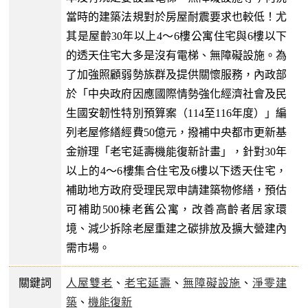
當時的建築法規對於房屋耐震要求也較低！尤
其是屋齡30年以上4～6樓公寓住宅與6樓以下
的透天住宅大多是沒有電梯、無障礙設施。為
了加強照顧弱勢族群及提供關懷服務，內政部
於「中央政府因應國際情勢強化經濟社會及民
生國安韌性特別預算案（114至116年度）」編
列老屋修繕經費50億元，撥補中央都市更新基
金辦理「老宅延壽機能復新計畫」，針對30年
以上的4～6樓集合住宅及6樓以下透天住宅，
補助地方政府受理民眾申請建築物修繕，預估
可補助500棟老舊公寓，改善高齡者居家環
境、減少拆除老屋重建之碳排放及擴大營建內
需市場。
關鍵詞
人屋雙老
、
老宅延壽
、
無障礙設施
、
淨零建
築
、
機能復新