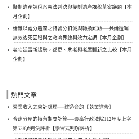
擬制遺產課稅案憲法判決與擬制遺產課稅草案議題【本
月企劃】
論難以處分遺產之特留分扣減與轉換難題──兼論遺囑
無效後死因贈與之救濟界線與效力定調【本月企劃】
老宅延壽新趨勢，都更、危老與老屋翻新之比較【本月
企劃】
熱門文章
營業收入之會計處理──建造合約【執業進修】
合建分屋的持有期間計算──最高行政法院112年度上字
第538號判決評析【學習式判解評析】