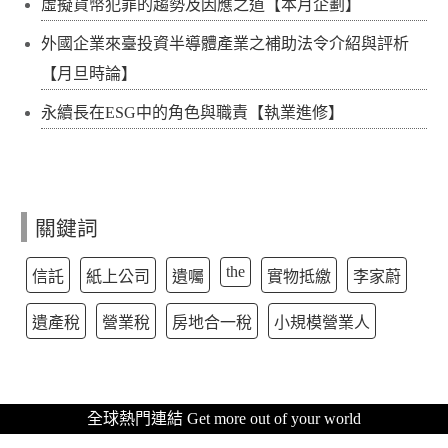
虛擬貨幣犯罪的趨勢及因應之道【本月企劃】
外國企業來臺投資半導體產業之補助法令介紹與評析
【月旦時論】
永續長在ESG中的角色與職責【執業進修】
關鍵詞
the
信託
紙上公司
遺囑
實物抵繳
李家蔚
遺產稅
營業稅
房地合一稅
小規模營業人
全球熱門連結 Get more out of your world