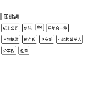
關鍵詞
the
紙上公司
信託
房地合一稅
實物抵繳
遺產稅
李家蔚
小規模營業人
營業稅
遺囑