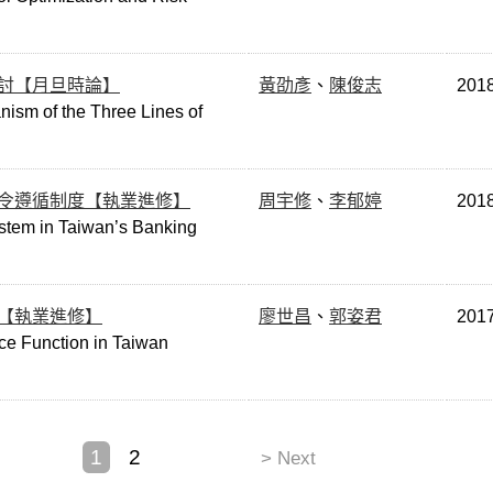
討【月旦時論】
黃劭彥
、
陳俊志
201
nism of the Three Lines of
令遵循制度【執業進修】
周宇修
、
李郁婷
201
stem in Taiwan’s Banking
【執業進修】
廖世昌
、
郭姿君
201
ce Function in Taiwan
1
2
> Next