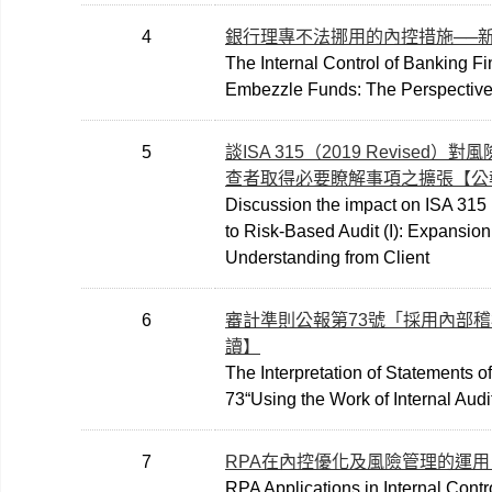
4
銀行理專不法挪用的內控措施──
The Internal Control of Banking Fi
Embezzle Funds: The Perspective 
5
談ISA 315（2019 Revised
查者取得必要瞭解事項之擴張【公
Discussion the impact on ISA 31
to Risk-Based Audit (I): Expansion
Understanding from Client
6
審計準則公報第73號「採用內部
讀】
The Interpretation of Statements o
73“Using the Work of Internal Audi
7
RPA在內控優化及風險管理的運
RPA Applications in Internal Contr