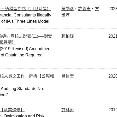
新三道模型觀點【月旦時論】
黃劭彥
、
許義忠
、
方
202
nancial Consultants Illegally
琡淳
of IIA's Three Lines Model
）對風險導向查核之影響(二)──對受
賴柏錚
202
報釋讀】
5 (2019 Revised) Amendment
 of Obtain the Required
稽核人員之工作」解析【公報釋
呂信瑩
202
f Auditing Standards No.
tors”
用【執業進修】
許林舜
201
ol Optimization and Risk