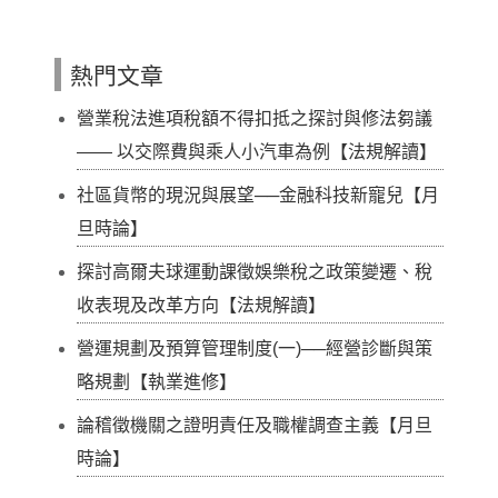
熱門文章
營業稅法進項稅額不得扣抵之探討與修法芻議
—— 以交際費與乘人小汽車為例【法規解讀】
社區貨幣的現況與展望──金融科技新寵兒【月
旦時論】
探討高爾夫球運動課徵娛樂稅之政策變遷、稅
收表現及改革方向【法規解讀】
營運規劃及預算管理制度(一)──經營診斷與策
略規劃【執業進修】
論稽徵機關之證明責任及職權調查主義【月旦
時論】