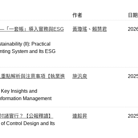
作者
日期
──「一套帳」導入實務與ESG
黃瓊瑤
、
賴慧君
202
ability (ІI): Practical
unting System and Its ESG
之重點解析與注意事項【執業進
施汎泉
202
 Key Insights and
 Information Management
付諸實行？【公報釋讀】
連毅昇
202
of Control Design and Its