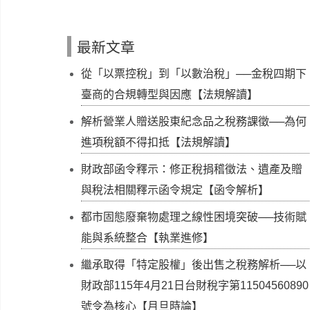
最新文章
從「以票控稅」到「以數治稅」──金稅四期下
臺商的合規轉型與因應【法規解讀】
解析營業人贈送股東紀念品之稅務課徵──為何
進項稅額不得扣抵【法規解讀】
財政部函令釋示：修正稅捐稽徵法、遺產及贈
與稅法相關釋示函令規定【函令解析】
都市固態廢棄物處理之線性困境突破──技術賦
能與系統整合【執業進修】
繼承取得「特定股權」後出售之稅務解析──以
財政部115年4月21日台財稅字第11504560890
號令為核心【月旦時論】