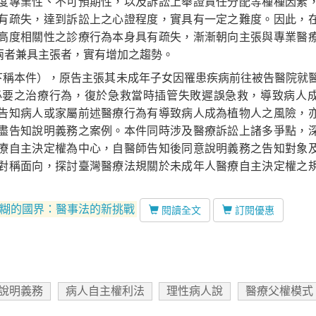
度專業性、不可預期性，以及訴訟上舉證責任分配等種種因素
有疏失，達到訴訟上之心證程度，實具有一定之難度。因此，
高度相關性之診療行為本身具有疏失，漸漸朝向主張與專業醫
兩者兼具主張者，實有增加之趨勢。
（下稱本件），原告主張其未成年子女因罹患疾病前往被告醫院就
必要之治療行為，復於急救當時插管失敗遲誤急救，導致病人
告知病人或家屬前述醫療行為有導致病人成為植物人之風險，
盡告知說明義務之案例。本件同時涉及醫療訴訟上諸多爭點，
療自主決定權為中心，自醫師告知後同意說明義務之告知對象
對稱面向，探討臺灣醫療法規關於未成年人醫療自主決定權之
：模糊的國界：醫事法的新挑戰
閱讀全文
訂閱優惠
說明義務
病人自主權利法
理性病人說
醫療父權模式