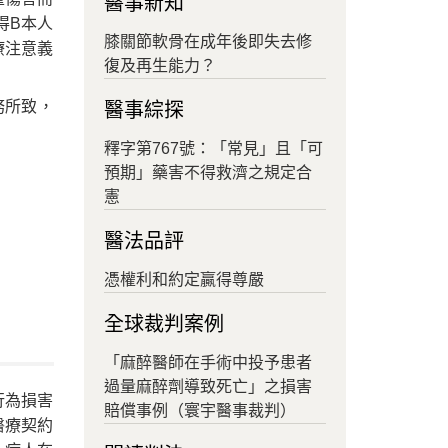
醫事新知
得B本人
膝關節軟骨在成年後即失去修
療注意義
復及再生能力？
務所致，
醫事綜探
釋字第767號：「常見」且「可
預期」藥害不得救濟之規定合
憲
醫法品評
憑權利和約定贏得尊嚴
全球裁判案例
「麻醉醫師在手術中投予患者
過量麻醉劑導致死亡」之損害
行為損害
賠償事例（寰宇醫事裁判）
醫療契約