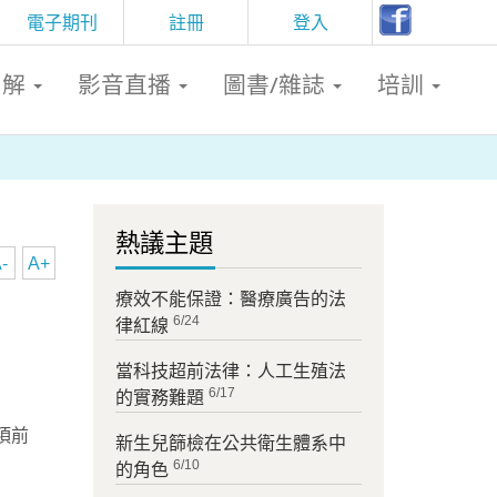
電子期刊
註冊
登入
判解
影音直播
圖書/雜誌
培訓
熱議主題
-
A+
療效不能保證：醫療廣告的法
6/24
律紅線
當科技超前法律：人工生殖法
6/17
的實務難題
項前
新生兒篩檢在公共衛生體系中
6/10
的角色