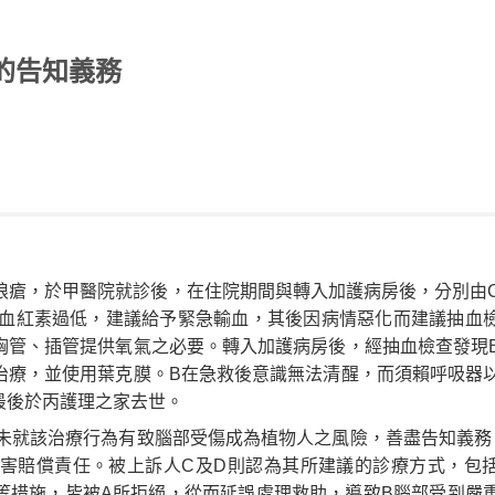
的告知義務
狼瘡，於甲醫院就診後，在住院期間與轉入加護病房後，分別由
B血紅素過低，建議給予緊急輸血，其後因病情惡化而建議抽血
胸管、插管提供氧氣之必要。轉入加護病房後，經抽血檢查發現
治療，並使用葉克膜。B在急救後意識無法清醒，而須賴呼吸器
最後於丙護理之家去世。
未就該治療行為有致腦部受傷成為植物人之風險，善盡告知義務
害賠償責任。被上訴人C及D則認為其所建議的診療方式，包
等措施，皆被A所拒絕，從而延誤處理救助，導致B腦部受到嚴