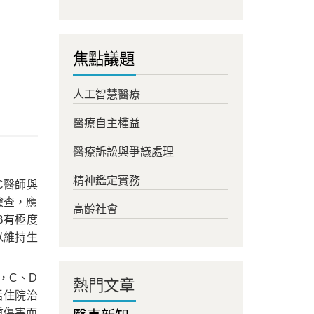
焦點議題
人工智慧醫療
醫療自主權益
醫療訴訟與爭議處理
精神鑑定實務
C醫師與
檢查，應
高齡社會
B有極度
以維持生
，C、D
熱門文章
括住院治
重傷害而