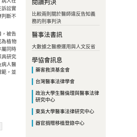
，病人在
閱讀判決
在訴訟實
比較兩則關於醫師違反告知義
療判斷不
務的刑事判決
醫，被告
醫事法書訊
成為植物
大數據之醫療運用與人文反省
亦屬同時
深具研究
學協會訊息
及病人醫
藥害救濟基金會
規範，並
台灣醫事法律學會
政治大學生醫倫理與醫事法律
研究中心
東吳大學醫事法律研究中心
器官捐贈移植登錄中心