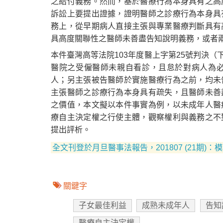
之給付義務。然而，基於醫療行為本身具有之高
訴訟上要提出證據，證明醫師之診療行為本身具
務上，從早期病人直接主張與專業醫療判斷具有
具高度關聯性之醫師未善盡告知說明義務，或者
本件臺灣高等法院103年度醫上字第25號判決
醫院之受僱醫師未親自看診，且怠於對病人為
人；另主張被告醫師於實施醫療行為之前，均未
主張醫師之診療行為本身具有疏失，且醫師未善
之價值，本文擬以本件事實為例，以未成年人醫
療自主決定權之行使主體，觀察權利與義務之不
提出評析。
全文刊登於月旦醫事法報告，201807 (21期)
關鍵字
子女最佳利益
成熟未成年人
告知
醫療自主決定權