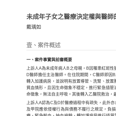
未成年子女之醫療決定權與醫師
戴瑀如
壹、案件概述
Home
一、案件事實與前審概要
上訴人A為未成年病人B之母親，B因罹患紅斑性
D醫師擔任主治醫師。在住院期間，C醫師即因
轉入加護病房，並說明有放置導管、洗腎、放置
貧血情形，且因生命徵象不穩定，進行緊急插管
命徵象，無法自主呼吸。其後轉入乙醫院救治，
上訴人A認為C及D於醫療過程中有疏失，此外亦
及甲院應依侵權行為與債務不履行之規定，負損
療、緊急輸血、抽血檢驗、轉加護病房進行插管