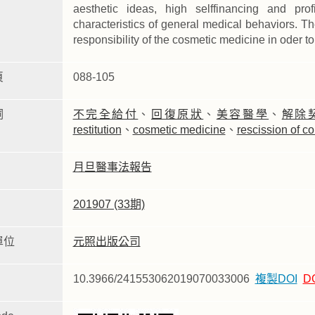
aesthetic ideas, high selffinancing and prof
characteristics of general medical behaviors. Th
responsibility of the cosmetic medicine in oder to 
頁
088-105
詞
不完全給付
、
回復原狀
、
美容醫學
、
解除
restitution
、
cosmetic medicine
、
rescission of co
月旦醫事法報告
201907 (33期)
單位
元照出版公司
10.3966/241553062019070033006
複製DOI
D