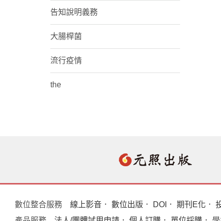
告知說明義務
大腸桿菌
流行疫情
the
數位整合服務
線上影音
．
數位出版
．
DOI
．
期刊E化
．
產品服務
法人/團體試用申請
．
個人訂購
．
單位採購
． 