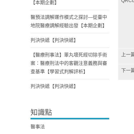
QRCo
【本期企劃】
醫預法調解運作模式之探討—從臺中
地院醫療調解經驗出發【本期企劃】
判決快遞【判決快遞】
上一
【醫療刑事法】睪丸壞死經切除手術
案：醫療刑法中的客觀注意義務與審
下一
查基準【學習式判解評析】
判決快遞【判決快遞】
知識點
醫事法