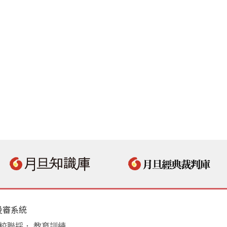
投審系統
學校聯採． 教育訓練