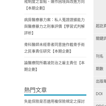
戒制度之盲點、運作困境與改進方向
【本期企劃】
病房醫療暴力案：私人蒐證證據能力
起訖
與醫療暴力之刑事評價【學習式判解
評析】
關鍵
骨科醫師未經患者同意施作截骨手術
之民事責任研究【本期企劃】
刊名
論醫療院所霸凌防治之雇主責任【本
期數
期企劃】
出版
熱門文章
DOI
失能保險是否適用複保險規定之探討