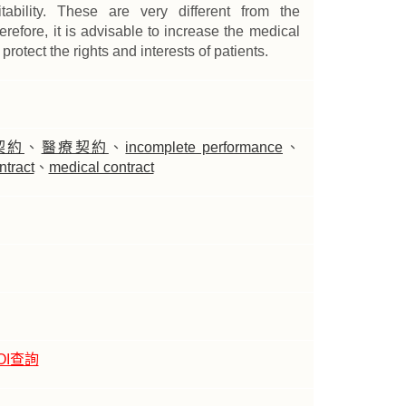
itability. These are very different from the
erefore, it is advisable to increase the medical
protect the rights and interests of patients.
契約
、
醫療契約
、
incomplete performance
、
ntract
、
medical contract
OI查詢