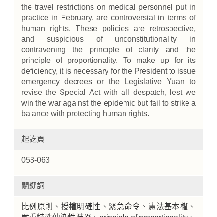
the travel restrictions on medical personnel put in
practice in February, are controversial in terms of
human rights. These policies are retrospective,
and suspicious of unconstitutionality in
contravening the principle of clarity and the
principle of proportionality. To make up for its
deficiency, it is necessary for the President to issue
emergency decrees or the Legislative Yuan to
revise the Special Act with all despatch, lest we
win the war against the epidemic but fail to strike a
balance with protecting human rights.
起訖頁
053-063
關鍵詞
比例原則
、
授權明確性
、
緊急命令
、
憲法基本權
、