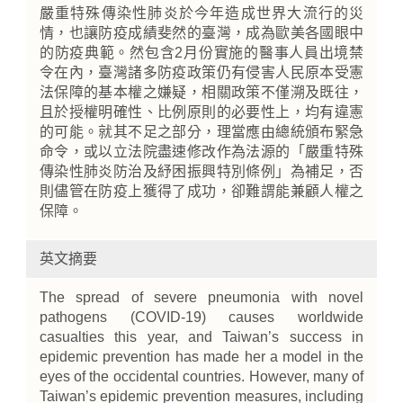
嚴重特殊傳染性肺炎於今年造成世界大流行的災
情，也讓防疫成績斐然的臺灣，成為歐美各國眼中
的防疫典範。然包含2月份實施的醫事人員出境禁
令在內，臺灣諸多防疫政策仍有侵害人民原本受憲
法保障的基本權之嫌疑，相關政策不僅溯及既往，
且於授權明確性、比例原則的必要性上，均有違憲
的可能。就其不足之部分，理當應由總統頒布緊急
命令，或以立法院盡速修改作為法源的「嚴重特殊
傳染性肺炎防治及紓困振興特別條例」為補足，否
則儘管在防疫上獲得了成功，卻難謂能兼顧人權之
保障。
英文摘要
The spread of severe pneumonia with novel
pathogens (COVID-19) causes worldwide
casualties this year, and Taiwan’s success in
epidemic prevention has made her a model in the
eyes of the occidental countries. However, many of
Taiwan’s epidemic prevention measures, including