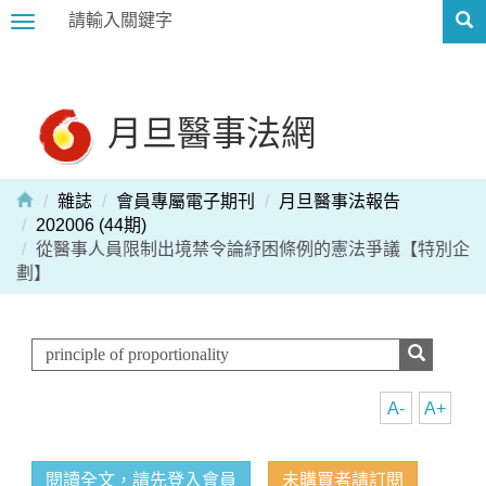
Toggle
navigation
月旦醫事法網
雜誌
會員專屬電子期刊
月旦醫事法報告
202006 (44期)
從醫事人員限制出境禁令論紓困條例的憲法爭議【特別企
劃】
A-
A+
閱讀全文，請先登入會員
未購買者請訂閱