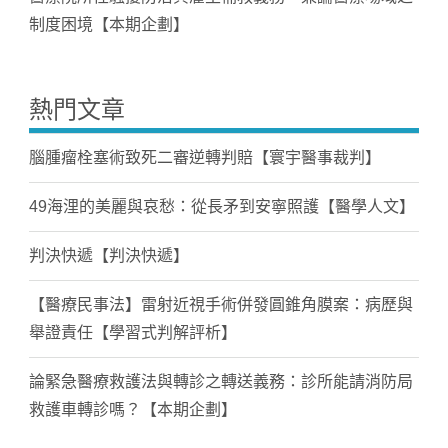
制度困境【本期企劃】
熱門文章
腦腫瘤栓塞術致死二審逆轉判賠【寰宇醫事裁判】
49海浬的美麗與哀愁：從長矛到安寧照護【醫學人文】
判決快遞【判決快遞】
【醫療民事法】雷射近視手術併發圓錐角膜案：病歷與
舉證責任【學習式判解評析】
論緊急醫療救護法與轉診之轉送義務：診所能請消防局
救護車轉診嗎？【本期企劃】