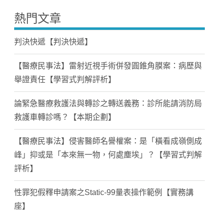
熱門文章
判決快遞【判決快遞】
【醫療民事法】雷射近視手術併發圓錐角膜案：病歷與
舉證責任【學習式判解評析】
論緊急醫療救護法與轉診之轉送義務：診所能請消防局
救護車轉診嗎？【本期企劃】
【醫療民事法】侵害醫師名譽權案：是「橫看成嶺側成
峰」抑或是「本來無一物，何處塵埃」？【學習式判解
評析】
性罪犯假釋申請案之Static-99量表操作範例【實務講
座】