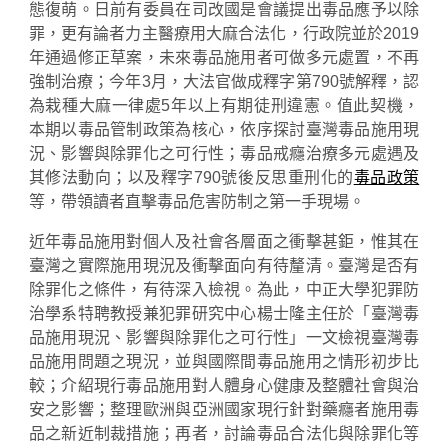
態復萌。日前有委員在司改國是會議提出毒品應予以除
罪，更有論者力主醫療用大麻合法化，行政院並於2019
年通過修正草案，未來毒品施用者可做多元處置，不再
強制治療；今年3月，大法官做成釋字第790號解釋，認
為栽種大麻一律處5年以上有期徒刑違憲。值此契機，
本期以毒品管制政策為核心，依序探討臺灣毒品施用現
況、影響與除罪化之可行性；毒品戒癮治療多元處遇及
其修法動向；以及釋字790號後反思重刑化的
毒品政策
等，帶領讀者直擊毒品危害防制之第一手現場。
近年毒品施用對個人及社會各層面之衝擊甚鉅，惟其在
臺灣之實際施用現況及衝擊面向有待釐清。臺灣是否有
除罪化之條件，有待深入檢視。為此，中正大學犯罪防
治學系特聘教授兼犯罪研究中心楊士隆主任於「臺灣毒
品施用現況、影響與除罪化之可行性」一文檢視臺灣毒
品施用問題之現況，並與國際間毒品施用之情形初步比
較；介紹現行毒品施用對人體身心健康及整體社會與治
安之影響；整理歐洲與亞洲國家現行針對藥癮者施用毒
品之新近制裁措施；再者，討論毒品合法化與除罪化等