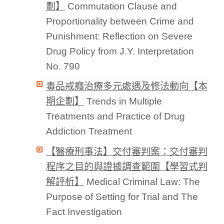
劃】
Commutation Clause and
Proportionality between Crime and
Punishment: Reflection on Severe
Drug Policy from J.Y. Interpretation
No. 790
毒品戒癮治療多元處遇及修法動向【本
期企劃】
Trends in Multiple
Treatments and Practice of Drug
Addiction Treatment
【醫療刑事法】交付審判案：交付審判
程序之目的與證據調查範圍【學習式判
解評析】
Medical Criminal Law: The
Purpose of Setting for Trial and The
Fact Investigation