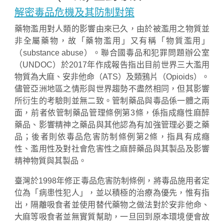
解密毒品危機及其防制對策
藥物濫用對人類的影響由來已久，由於被濫用之物質並
非全屬藥物，故「藥物濫用」又有稱「物質濫用」
（substance abuse）。聯合國毒品和犯罪問題辦公室
（UNDOC）於2017年作成報告指出目前世界三大濫用
物質為大麻、安非他命（ATS）及類鴉片（Opioids）。
儘管亞洲地區之情形與世界趨勢不盡然相同，但其影響
所衍生的考驗則並無二致。管制藥品與毒品係一體之兩
面，前者依管制藥品管理條例第3條，係指成癮性麻醉
藥品、影響精神之藥品與其他認為有加強管理必要之藥
品；後者則依毒品危害防制條例第2條，指具有成癮
性、濫用性及對社會危害性之麻醉藥品與其製品及影響
精神物質與其製品。
臺灣於1998年修正毒品危害防制條例，將毒品施用者定
位為「病患性犯人」，並以積極的治療為優先，惟有指
出，隔離吸食者並使用替代藥物之做法對於安非他命、
大麻等吸食者並無實質幫助，一旦回到原本環境便會故