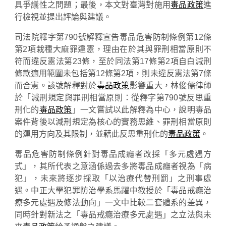
具爭議性之問題；最後，本文對臺灣對施用
毒品政策
進
行檢視並提出評論與建議。
司法院釋字第790號解釋宣告毒品危害防制條例第12條
第2項栽種大麻罪違憲，理由在於其與罪刑相當原則不
符而違反憲法第23條，至於同法第17條第2項自白減刑
條款適用範圍未包括第12條第2項，則未違反憲法第7條
而合憲。該號解釋對於
毒品政策
影響重大，林俊儒律師
於「減刑規定與罪刑相當原則：從釋字第790號反思重
刑化的
毒品政策
」一文嘗試以此解釋為中心，說明毒品
案件背後以減刑規定為核心的實務思維、罪刑相當原則
的運用方向及其限制，並藉此反思重刑化的
毒品政策
。
毒品危害防制條例針對毒品成癮者改採「多元處遇方
式」，其所代表之意涵係過去多將毒品成癮者視為「病
犯」，未來將逐步採取「以治療代替刑罰」之刑事處
遇。中正大學犯罪防治學系馬躍中教授於「毒品戒癮治
療多元處遇及修法動向」一文中比較二套體系的差異，
同時針對新法之「毒品戒癮治療多元處遇」之立法與未