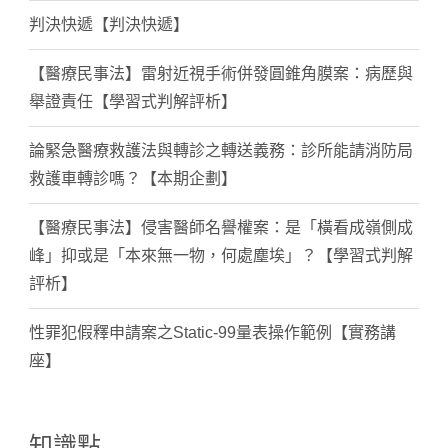
判決快遞【判決快遞】
【醫療民事法】雷射近視手術併發圓錐角膜案：病歷與
舉證責任【學習式判解評析】
論緊急醫療救護法與轉診之轉送義務：診所能請消防局
救護車轉診嗎？【本期企劃】
【醫療民事法】侵害醫師名譽權案：是「橫看成嶺側成
峰」抑或是「本來無一物，何處塵埃」？【學習式判解
評析】
性罪犯假釋申請案之Static-99量表操作範例【實務講
座】
知識點