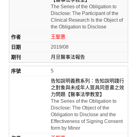
The Series of the Obligation to
Disclose: The Participant of the
Clinical Research Is the Object of
the Obligation to Disclose
王聖惠
2019/08
月旦醫事法報告
5
告知說明義務系列：告知說明踐行
之對象與未成年人簽具同意書之效
力問題【醫事法學教室】
The Series of the Obligation to
Disclose: The Object of the
Obligation to Disclose and the
Effectiveness of Signing Consent
form by Minor