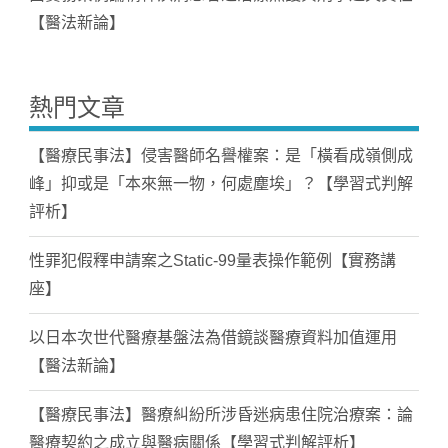
【醫法新論】
熱門文章
【醫療民事法】侵害醫師名譽權案：是「橫看成嶺側成
峰」抑或是「本來無一物，何處塵埃」？【學習式判解
評析】
性罪犯假釋申請案之Static-99量表操作範例【實務講
座】
以日本次世代醫療基盤法為借鏡談醫療資料加值運用
【醫法新論】
【醫療民事法】醫療糾紛所涉昏迷病患住院治療案：論
醫療契約之成立與醫病關係【學習式判解評析】