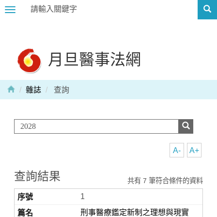
Toggle
navigation
月旦醫事法網
雜誌
查詢
A-
A+
查詢結果
共有 7 筆符合條件的資料
1
刑事醫療鑑定新制之理想與現實