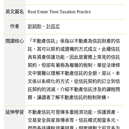
英文篇名
Real Estate Trust Taxation Practice
作者
劉穎勳
、
封昌宏
閱讀核心
「不動產信託」係指以不動產為信託財產的信
託，其可以契約或遺囑的方式成立。此種信託
具有資產保護功能，因此是實務上常見的信託
契約，但卻有著極為複雜的稅制，單從法律條
文中實難以理解不動產信託的全貌。是以，本
文係以系統化的方式，從信託契約的訂立到信
託契約的消滅，介紹不動產信託涉及的課稅問
題，讓讀者了解不動產信託的稅制架構。
延伸學習
不動產信託可發揮多重經濟功能，保護資產、
交易安全與家族傳承等，信託模式相當多元，
然而各該課稅效果迥異，個案規劃之前宜多方