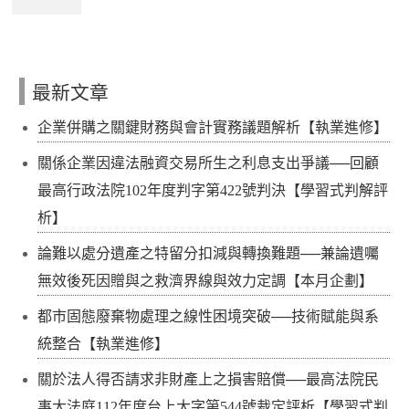
最新文章
企業併購之關鍵財務與會計實務議題解析【執業進修】
關係企業因違法融資交易所生之利息支出爭議──回顧
最高行政法院102年度判字第422號判決【學習式判解評
析】
論難以處分遺產之特留分扣減與轉換難題──兼論遺囑
無效後死因贈與之救濟界線與效力定調【本月企劃】
都市固態廢棄物處理之線性困境突破──技術賦能與系
統整合【執業進修】
關於法人得否請求非財產上之損害賠償──最高法院民
事大法庭112年度台上大字第544號裁定評析【學習式判