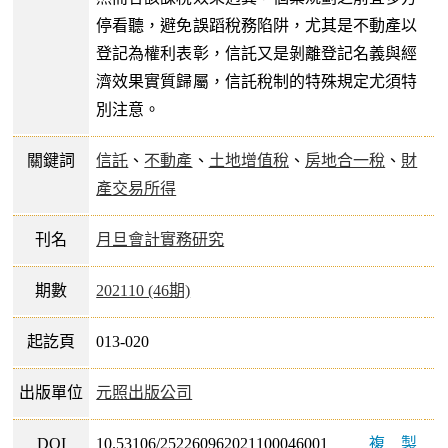
停看聽，避免誤蹈稅務陷阱，尤其是不動產以
登記為權利表彰，信託又是剝離登記名義與經
濟效果實質歸屬，信託稅制的特殊規定尤須特
別注意。
關鍵詞
信託
、
不動產
、
土地增值稅
、
房地合一稅
、
財
產交易所得
刊名
月旦會計實務研究
期數
202110 (46期)
起訖頁
013-020
出版單位
元照出版公司
DOI
10.53106/252260962021100046001
複製