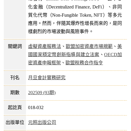
化金融（Decentralized Finance, DeFi）、非同
質化代幣（Non-Fungible Token, NFT）等多元
應用。然而，伴隨其爆炸性增長而來的，是同
樣劇烈的市場波動與風險事件。
關鍵詞
虛擬資產服務法
、
歐盟加密資產市場規範
、
美
國國家穩定幣創新指導與建立法案
、
OECD加
密資產申報框架
、
歐盟稅務合作指令
刊名
月旦會計實務研究
期數
202509 (93期)
起訖頁
018-032
出版單位
元照出版公司