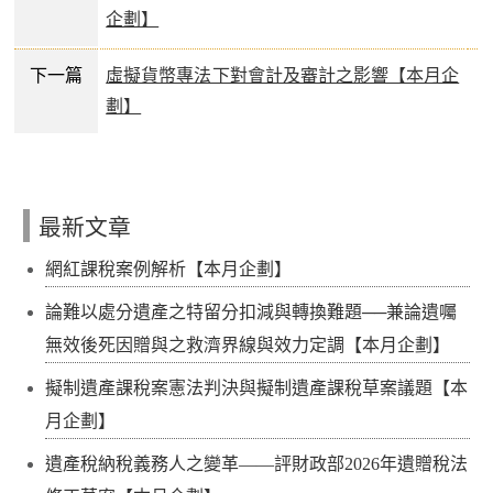
企劃】
下一篇
虛擬貨幣專法下對會計及審計之影響【本月企
劃】
最新文章
網紅課稅案例解析【本月企劃】
論難以處分遺產之特留分扣減與轉換難題──兼論遺囑
無效後死因贈與之救濟界線與效力定調【本月企劃】
擬制遺產課稅案憲法判決與擬制遺產課稅草案議題【本
月企劃】
遺產稅納稅義務人之變革——評財政部2026年遺贈稅法