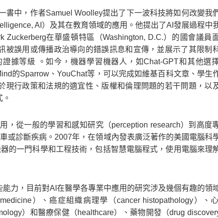
一書中，作者Samuel Woolley提出了下一波科技將如何改變
 Intelligence, AI）及其在教育領域的應用。他提出了AI發展過程
Zuckerberg在華盛頓特區（Washington, D.C.）的國會議
訊被誤用或傳播政治導向的錯誤訊息和宣傳，並展示了其限制
據等級 。如今，機器學習機器人，如Chat-GPT和其他選
、DeepMind的Sparrow、YouChat等，可以完成如維基百科文章、學
於現行政策和法規的適宜性、版權和倫理問題的若干問題，以
式。
從一般的學習和感知研究（perception research）到高
，下棋、寫詩、開車或診斷疾病。2007年，在領域內發表廣泛著作的美國電腦
研發智慧機器的一門科學和工程技術，包括智慧電腦程式，使用電腦來理
些能力，目前對AI在醫學各專業中應用的研究涉及幾個有趣的領
 medicine）、癌症組織病理學（cancer histopathology）
halmology）和醫療保健（healthcare）、藥物開發（drug discov