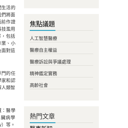
我們生活的
中我們將面
員面前作證
焦點議題
科技濫用
擇，包括
人工智慧醫療
生作業、小
醫療自主權益
及面對這
醫療訴訟與爭議處理
度專門的任
精神鑑定實務
科學家和認
高齡社會
解人類智
域：醫學
熱門文章
、心臟病學
ery）等。