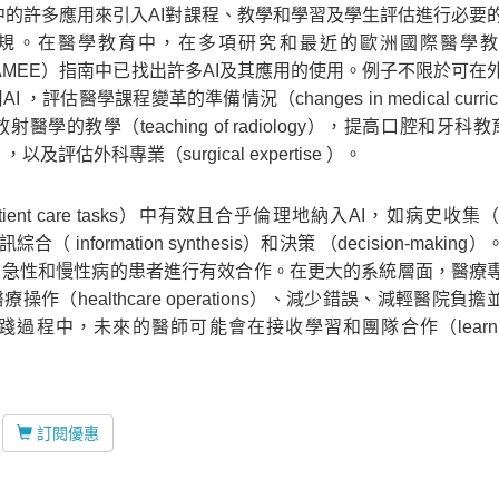
育中的許多應用來引入AI對課程、教學和學習及學生評估進行必要
規。在醫學教育中，在多項研究和最近的歐洲國際醫學教
on in Europe, AMEE）指南中已找出許多AI及其應用的使用。例子不限於
）中應用AI ，評估醫學課程變革的準備情況（changes in medical curri
射醫學的教學（teaching of radiology），提高口腔和牙科教育
cy ），以及評估外科專業（surgical expertise ）。
 care tasks）中有效且合乎倫理地納入AI，如病史收集（his
訊綜合（ information synthesis）和決策 （decision-makin
ement）急性和慢性病的患者進行有效合作。在更大的系統層面，醫療
改進醫療操作（healthcare operations）、減少錯誤、減輕醫院負
程中，未來的醫師可能會在接收學習和團隊合作（learning
訂閱優惠