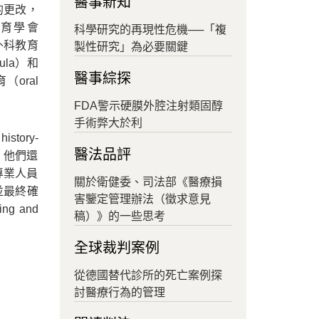
醫事新知
的更改，
育學會
科學研究的再現性危機──「複
可在外科教育
製性研究」為必要關鍵
cula）和
醫事綜探
（oral
FDA警示硬膜外腔注射類固醇
手術弊大於利
tory-
醫法品評
g）。他們還
專業人員
關於衛健委、司法部《醫療損
擔並最終確
害鑒定管理辦法（徵求意見
 and
稿）》的一些思考
全球裁判案例
從德國替代診所的死亡案例探
討醫療行為的管理