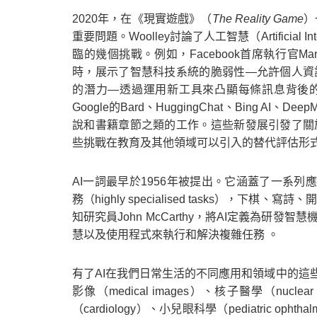
2020年，在《現實遊戲》（
The Reality Game
）
重要問題。Woolley討論了人工智慧（Artificial
臨的幾個挑戰。例如，Facebook首席執行官Mark 
時，展示了智慧科技系統的脆弱性—允許個人資
的潛力—透過運用新工具來凸顯每條訊息背後的證
Google的Bard、HuggingChat、Bing AI
說和書籍章節之類的工作。這些新發展引發了關
Home
些挑戰在教育及其他領域可以引入的替代評估形
AI一詞最早於1956年被提出。它涵蓋了一系列應用，
務（highly specialised tasks）
知研究員John McCarthy，將AI定義為
慧以及使用程式來執行和解決複雜任務 。
有了AI在我們日常生活的不同應用和領域中的這
影像（medical images）、核子醫學（nuclear
（cardiology）、小兒眼科學（pediatric opht