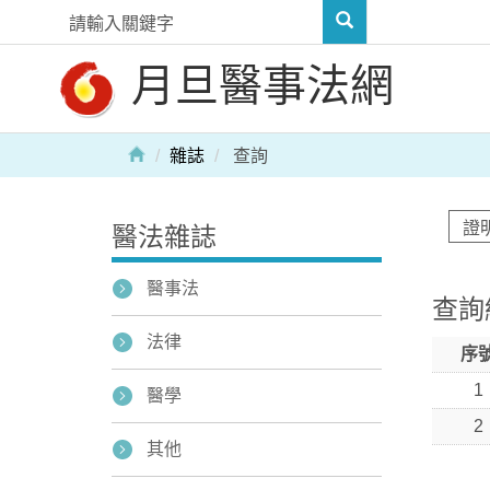
月旦醫事法網
雜誌
查詢
醫法雜誌
醫事法
查詢
法律
序
1
醫學
2
其他