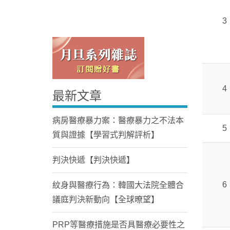
3
4
最新文章
Home
病房醫療暴力案：醫療暴力之不法本
5
質與證據【學習式判解評析】
判決快遞【判決快遞】
6
紋身與醫療行為：韓國大法院全體合
議庭判決新動向【全球暸望】
PRP等醫療措施是否具醫療必要性之