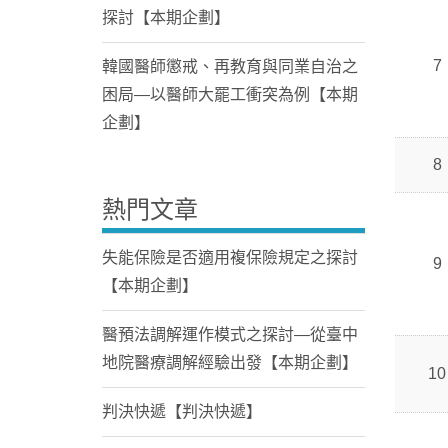
探討【本期企劃】
7
韓國醫師懲戒、再教育與同業自治之
困局—以醫師大罷工衝突為例【本期
企劃】
8
熱門文章
失能保險是否適用複保險規定之探討
9
【本期企劃】
醫預法調解運作模式之探討—從臺中
地院醫療調解經驗出發【本期企劃】
10
判決快遞【判決快遞】