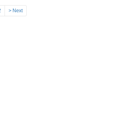
2
> Next