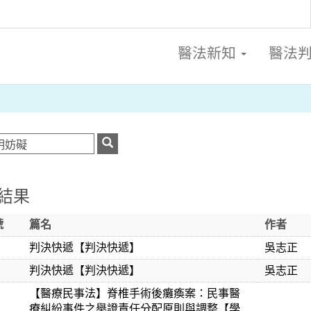
醫法新知
醫法
結果
號
篇名
作者
判決快遞【判決快遞】
吳志正
判決快遞【判決快遞】
吳志正
【醫療民事法】脊椎手術後癱瘓案：民事醫
療糾紛事件之舉證責任分配原則與調整【學