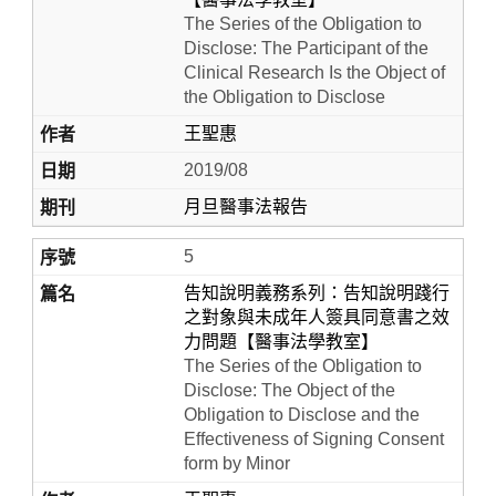
The Series of the Obligation to
Disclose: The Participant of the
Clinical Research Is the Object of
the Obligation to Disclose
王聖惠
2019/08
月旦醫事法報告
5
告知說明義務系列：告知說明踐行
之對象與未成年人簽具同意書之效
力問題【醫事法學教室】
The Series of the Obligation to
Disclose: The Object of the
Obligation to Disclose and the
Effectiveness of Signing Consent
form by Minor