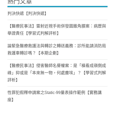
熱門文章
判決快遞【判決快遞】
【醫療民事法】雷射近視手術併發圓錐角膜案：病歷與
舉證責任【學習式判解評析】
論緊急醫療救護法與轉診之轉送義務：診所能請消防局
救護車轉診嗎？【本期企劃】
【醫療民事法】侵害醫師名譽權案：是「橫看成嶺側成
峰」抑或是「本來無一物，何處塵埃」？【學習式判解
評析】
性罪犯假釋申請案之Static-99量表操作範例【實務講
座】