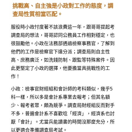
挑戰高、自主強是小政對工作的態度，調
查局性質相當匹配。
服役時小政忖度著不該浪費這一年，跟哥哥提起考
調查局的想法，哥哥認同公務員工作相對穩定，也
很鼓勵他。小政在法務部遇過檢察事務官，了解到
他們的工作是檢察官下達分派；調查局則自主性
高、庶務廣泛，如洗錢防制、跟監等特殊案件。因
此更堅定了小政的選擇，他要擔當具挑戰性的工
作！
小政：檢事官財經組和會計師的考科類似，幾乎5
科一樣，所以多是會計系專業去報考；但其名額
少、報考者眾，頗為競爭。調查局財經組反而對手
不多，普遍會計系不喜歡唸「經濟」，經濟系也討
厭「會計」。尤當兵能讀書的時間沒那麼充分，所
以更適合準備調查局考試。