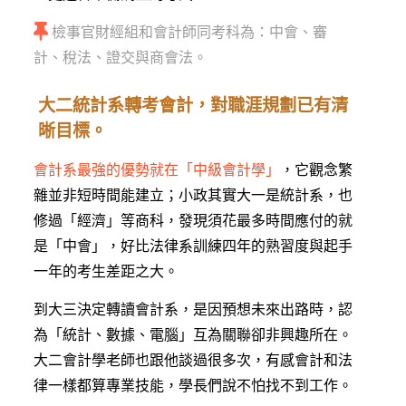
檢事官財經組和會計師同考科為：中會、審
計、稅法、證交與商會法。
大二統計系轉考會計，對職涯規劃已有清
晰目標。
會計系最強的優勢就在「中級會計學」
，它觀念繁
雜並非短時間能建立；小政其實大一是統計系，也
修過「經濟」等商科，發現須花最多時間應付的就
是「中會」，好比法律系訓練四年的熟習度與起手
一年的考生差距之大。
到大三決定轉讀會計系，是因預想未來出路時，認
為「統計、數據、電腦」互為關聯卻非興趣所在。
大二會計學老師也跟他談過很多次，有感會計和法
律一樣都算專業技能，學長們說不怕找不到工作。