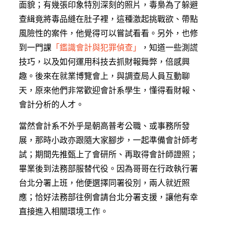
面貌；有幾張印象特別深刻的照片，毒梟為了躲避
查緝竟將毒品縫在肚子裡，這種激起挑戰欲、帶點
風險性的案件，他覺得可以嘗試看看。另外，也修
到一門課
「鑑識會計與犯罪偵查」
，知道一些測謊
技巧，以及如何運用科技去抓財報舞弊，倍感興
趣。後來在就業博覽會上，與調查局人員互動聊
天，原來他們非常歡迎會計系學生，懂得看財報、
會計分析的人才。
當然會計系不外乎是朝高普考公職、或事務所發
展，那時小政亦跟隨大家腳步，一起準備會計師考
試；期間先推甄上了會研所、再取得會計師證照；
畢業後到法務部服替代役。因為哥哥在行政執行署
台北分署上班，他便選擇同署役別，兩人就近照
應；恰好法務部往例會請台北分署支援，讓他有幸
直接進入相關環境工作。