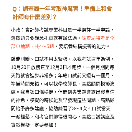
Q：調查局一年考取神厲害！準備上和會
計師有什麼差別？
小政：會計師考試專業科目是一半選擇一半申論，
選擇題只要觀念扎實就有辦法過。
調查局特考是全
部申論題，共4～5題
，要培養結構擬答的能力。
體能測驗、口試不用太緊張，以我考試這年為例，
10月20日放榜直至12月3日才跑步，一個月期間每
天跑就會進步非常多；年底口試前又還有一個月，
準備時間充裕，可以找學校師長、高點顧問模擬演
練。我自認口條穩健，但問到專業題會露出沒自信
的神色，模擬的時候能及早發現這些問題，高點顧
問給予許多建議，協助練習了3～4次。口試當天
一派輕鬆，和考官們聊得很開心，高點口試講座及
實戰模擬一定要參加！