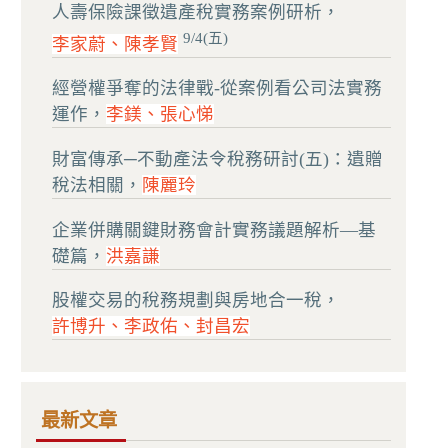
人壽保險課徵遺產稅實務案例研析，
9/4(五)
李家蔚、陳孝賢
經營權爭奪的法律戰-從案例看公司法實務
運作，
李鎂、張心悌
財富傳承─不動產法令稅務研討(五)：遺贈
稅法相關，
陳麗玲
企業併購關鍵財務會計實務議題解析—基
礎篇，
洪嘉謙
股權交易的稅務規劃與房地合一稅，
許博升、李政佑、封昌宏
最新文章