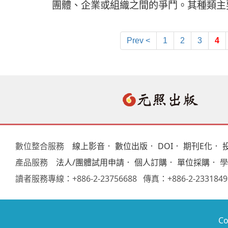
團體、企業或組織之間的爭鬥。其種類
Prev <
1
2
3
4
數位整合服務
線上影音
．
數位出版
．
DOI
．
期刊E化
．
產品服務
法人/團體試用申請
．
個人訂購
．
單位採購
． 
讀者服務專線：+886-2-23756688 傳真：+886-2-233
C