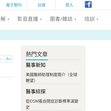
電子期刊
註冊
登入
判解
影音直播
圖書/雜誌
培訓
熱門文章
-
A+
醫事新知
美國醫師助理制度簡介（全球
瞭望）
醫事綜探
從DSM看自閉症診斷標準演變
史