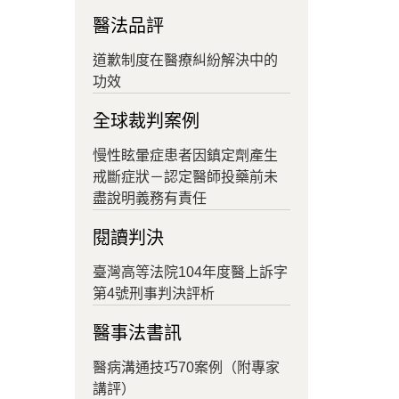
醫法品評
道歉制度在醫療糾紛解決中的
功效
全球裁判案例
慢性眩暈症患者因鎮定劑產生
戒斷症狀－認定醫師投藥前未
盡說明義務有責任
閱讀判決
臺灣高等法院104年度醫上訴字
第4號刑事判決評析
醫事法書訊
醫病溝通技巧70案例（附專家
講評）