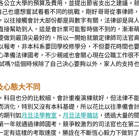
各公立大學的預算及費用，並提出節省支出之建議。
，自己也還想嘗試看看不同的挑戰，剛好哥哥從事律師
，以往接觸會計大部份都是與數字有關，法律卻是與
直接幫助到人，這是會計業可能暫時做不到的，漸漸
要做到最頂尖最好的，所以一開始就鎖定律師司法官
以報考，非本科系要回學校修學分，不但要花時間也
心準備法律國考，不少親戚也會關心現在公職工作很
試嗎?這個時候除了自己決心要夠以外，家人的支持
及心態大不同
，科目也分的比較細，會計重複演練就好，但法律不
而消化，特別又沒有本科基礎，所以花比以往準備會
的期刊如
月旦法學教室
、
月旦法學雜誌
，透過大量的
第一年就通過律師國考，競爭較激烈的司法官也在第
一定有這樣的考取速度，勝詮在不斷恆心毅力下做到了