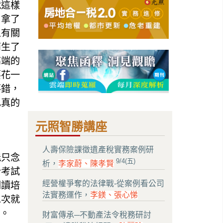
就這樣
，拿了
人有關
萌生了
高端的
要花一
不錯，
也真的
元照智勝講座
人壽保險課徵遺產稅實務案例研
能只念
9/4(五)
析，
李家蔚、陳孝賢
計考試
經營權爭奪的法律戰-從案例看公司
閱讀培
法實務運作，
李鎂、張心悌
二次就
。
財富傳承─不動產法令稅務研討