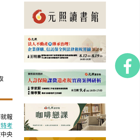
取
時就報
方特考
核中央