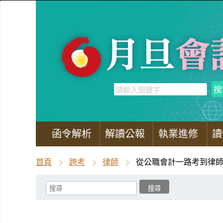
函令解析
解讀公報
執業進修
讀
首頁
跨考
律師
從公職會計一路考到律