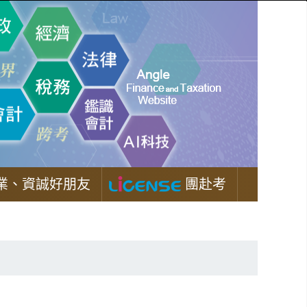
業、資誠好朋友
團赴考