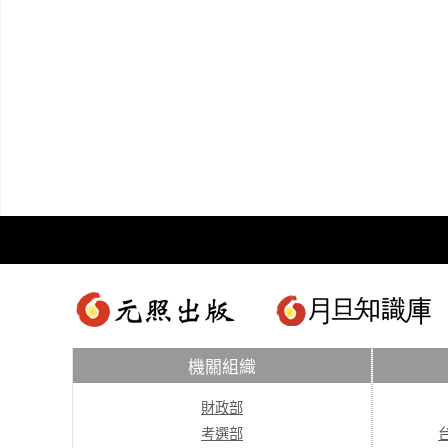
機關組織
財政部
考選部