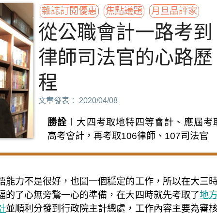
雜誌訂閱優惠
焦點議題
月旦品評家
從公職會計一路考到
律師司法官的心路歷
程
文章發表： 2020/04/08
勝詮
︱大四考取地特四等會計、應屆考
高考會計，再考取106律師、107司法官
語能力不是很好，也圖一個穩定的工作，所以在大三
福的了心無旁鶩一心的準備，在大四時就先考取了
地
計
並順利分發到行政院主計總處，工作內容主要為審