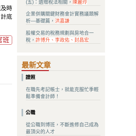
(五)：遺贈稅法相關，
陳麗玲
規及時
企業併購關鍵財務會計實務議題解
會計底
析—基礎篇，
洪嘉謙
股權交易的稅務規劃與房地合一
官班
稅，
許博升、李政佑、封昌宏
最新文章
證照
在職先考記帳士，就能克服忙季輕
鬆準備會計師！
公職
從公職到博班，不斷進修自己成為
最頂尖的人才