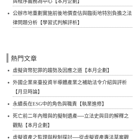
與程序義務為中心【本月企劃】
公辦市地重劃實施前後地價查估與臨街地特別負擔之法
律問題分析【學習式判解評析】
熱門文章
虛擬貨幣犯罪的趨勢及因應之道【本月企劃】
外國企業來臺投資半導體產業之補助法令介紹與評析
【月旦時論】
永續長在ESG中的角色與職責【執業進修】
死亡前二年內贈與的擬制遺產──立法史與目的解釋之
觀點【本月企劃】
虛擬資產之監理與稅制探討──從虛擬資產專法草案觀