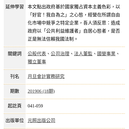
延伸學習
本文點出政府基於國家獨占資本主義色彩，以
「好官！我自為之」之心態，經營在所謂自由
化市場中競爭之特定企業，吾人須反思：造成
政府以「公共利益維護者」自居心態者，是否
正是無法信賴我國法制。
關鍵詞
公股代表
、
公司治理
、
法人董監
、
國營事業
、
獨立董事
刊名
月旦會計實務研究
期數
201906 (18期)
起訖頁
041-059
出版單位
元照出版公司