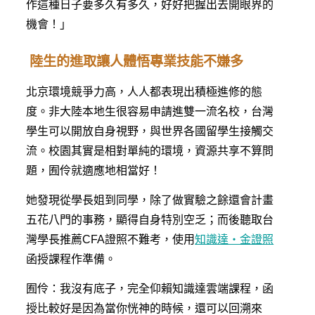
作這種日子要多久有多久，好好把握出去開眼界的
機會！」
陸生的進取讓人體悟專業技能不嫌多
北京環境競爭力高，人人都表現出積極進修的態
度。非大陸本地生很容易申請進雙一流名校，台灣
學生可以開放自身視野，與世界各國留學生接觸交
流。校園其實是相對單純的環境，資源共享不算問
題，囿伶就適應地相當好！
她發現從學長姐到同學，除了做實驗之餘還會計畫
五花八門的事務，顯得自身特別空乏；而後聽取台
灣學長推薦CFA證照不難考，使用
知識達‧金證照
函授課程作準備。
囿伶：我沒有底子，完全仰賴知識達雲端課程，函
授比較好是因為當你恍神的時候，還可以回溯來