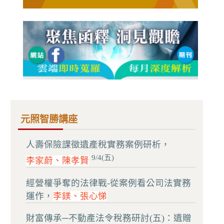
元照智勝講座
人壽保險課徵遺產稅實務案例研析，
9/4(五)
李家蔚、陳孝賢
經營權爭奪的法律戰-從案例看公司法實務
運作，
李鎂、張心悌
財富傳承─不動產法令稅務研討(五)：遺贈