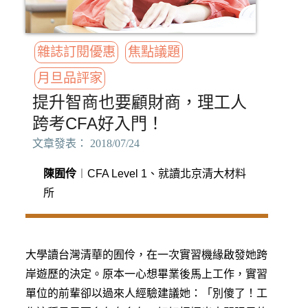
雜誌訂閱優惠
焦點議題
月旦品評家
提升智商也要顧財商，理工人
跨考CFA好入門！
文章發表： 2018/07/24
陳囿伶
︱CFA Level 1、就讀北京清大材料
所
大學讀台灣清華的囿伶，在一次實習機緣啟發她跨
岸遊歷的決定。原本一心想畢業後馬上工作，實習
單位的前輩卻以過來人經驗建議她：「別傻了！工