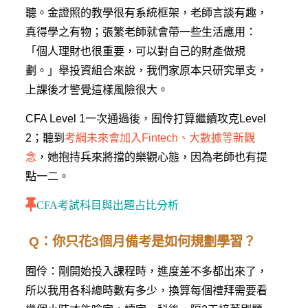
聽。金證照的教學很有系統框架，老師言談有趣，
真得學之有物；張繁老師就會帶一些生活應用：
「個人理財也很重要，可以對自己的財產做規
劃。」舉投資組合來說，我們家原本只研究單支，
上課後才警覺這樣風險很大。
CFA Level 1一次通過後，囿伶打算繼續攻克Level
2；聽到
考綱未來會加入Fintech、大數據等新觀
念
，她抱持兵來將擋的樂觀心態，因為老師也有提
點一二。
CFA考試科目與出題占比分析
Q：你只花3個月備考是如何規劃學習？
囿伶：剛開始投入課程時，進度差不多都出來了，
所以我用各科總時數有多少，換算每個禮拜需要看