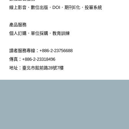
線上影音
．
數位出版
．
DOI
．
期刊E化
．
投審系統
產品服務
個人訂購
．
單位採購
．教育訓練
讀者服務專線：+886-2-23756688
傳真：+886-2-23318496
地址：臺北市館前路28號7樓
客服信箱：angle@mail.angle.com.tw
Copyright © 元照出版 All rights reserved. 版權所有，禁止轉貼
節錄