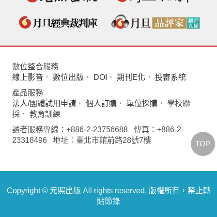
數位整合服務
線上影音
．
數位出版
．
DOI
．
期刊E化
．
投審系統
產品服務
法人/團體試用申請
．
個人訂購
．
單位採購
． 學校聯
採． 教育訓練
讀者服務專線：+886-2-23756688 傳真：+886-2-
23318496 地址：臺北市館前路28號7樓
TOP
Copyright © 元照出版 All rights reserved. 版權所有，禁止轉
貼節錄