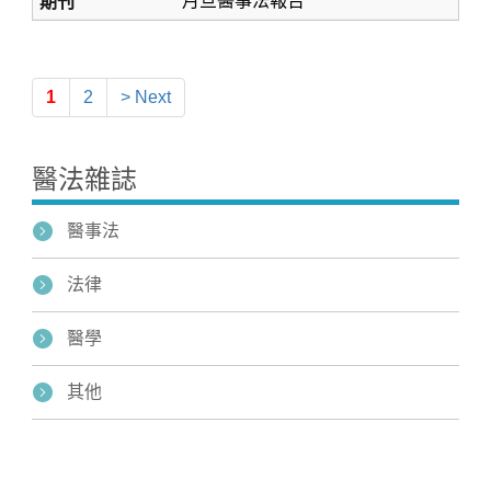
月旦醫事法報告
1
2
> Next
醫法雜誌
醫事法
法律
醫學
其他