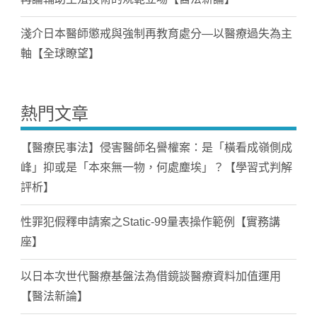
淺介日本醫師懲戒與強制再教育處分—以醫療過失為主
軸【全球瞭望】
熱門文章
【醫療民事法】侵害醫師名譽權案：是「橫看成嶺側成
峰」抑或是「本來無一物，何處塵埃」？【學習式判解
評析】
性罪犯假釋申請案之Static-99量表操作範例【實務講
座】
以日本次世代醫療基盤法為借鏡談醫療資料加值運用
【醫法新論】