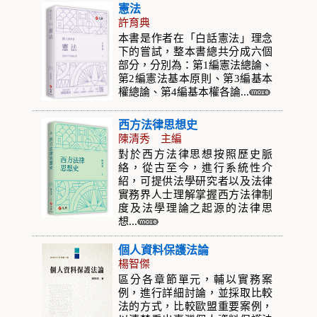
憲法
許育典
本書是作者在「白話憲法」理念
下的嘗試，整本書總共分成六個
部分，分別為：第1編憲法總論、
第2編憲法基本原則、第3編基本
權總論、第4編基本權各論...
西方法律思想史
陳清秀 主編
對於西方法律思想按照歷史脈
絡，從古至今，進行系統性介
紹，可提供法學研究者以及法律
實務界人士理解掌握西方法律制
度及法學理論之起源的法律思
想...
個人資料保護法論
楊智傑
區分各章節單元，輔以實務案
例，進行詳細討論，並採取比較
法的方式，比較歐盟重要案例，