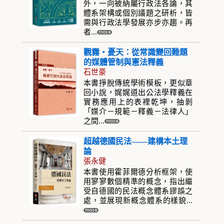
外，一向被納屬行政法各論，其
體系架構或個別議題之研析，皆
需與行政法學發展亦步亦趨。再
者...
觀霧‧憂天：從常識變回難題
的媒體管制與憲法釋義
石世豪
本書掙脫傳統學術模板，更似章
回小說，娓娓道出公法學釋義在
實務應用上的表裡乾坤，抽剝
「媒介－規範－釋義－法律人」
之間...
超越德國民法——建構本土理
論
張永健
本書使用霍菲爾德分析框架，使
用寥寥數個精準的概念，指出繼
受自德國的民法概念體系謬誤之
處，並展現新概念體系的樣貌...