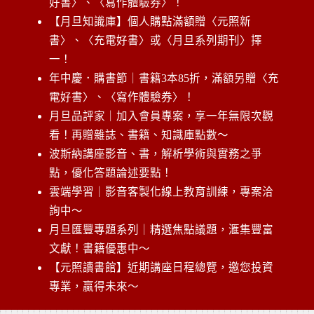
好書〉、〈寫作體驗券〉！
【月旦知識庫】個人購點滿額贈〈元照新
書〉、〈充電好書〉或〈月旦系列期刊〉擇
一！
年中慶．購書節｜書籍3本85折，滿額另贈〈充
電好書〉、〈寫作體驗券〉！
月旦品評家｜加入會員專案，享一年無限次觀
看！再贈雜誌、書籍、知識庫點數～
波斯納講座影音、書，解析學術與實務之爭
點，優化答題論述要點！
雲端學習｜影音客製化線上教育訓練，專案洽
詢中～
月旦匯豐專題系列｜精選焦點議題，滙集豐富
文獻！書籍優惠中～
【元照讀書館】近期講座日程總覽，邀您投資
專業，贏得未來～