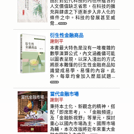
由於對近代科技的內在所蘊含的
人文價值缺乏省思，在科技的擴
充與肆虐之下逐漸步入非人化的
條件之中。科技的發展甚至威
脅...
衍生性金融商品
謝劍平
本書最大特色是沒有一堆複雜的
數學演算公式，內文涵義儘可能
以圖表呈現，以深入淺出的方式
將原本難懂的衍生性金融商品知
識變成易學、易懂的內容。此
外，每章均會加入歷屆試題...
當代金融市場
謝劍平
秉持本土化、新觀念的精神，搭
配「即席思考」、「金融頻道」
及「金融新視野」等單元，探討
重心以國內市場為主、國際市場
為輔，本次改版將近年來重大金