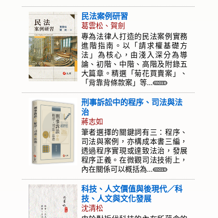
民法案例研習
葛雲松、賀劍
專為法律人打造的民法案例實務
進階指南。以「請求權基礎方
法」為核心，由淺入深分為導
論、初階、中階、高階及附錄五
大篇章。精選「菊花買賣案」、
「背靠背條款案」等...
刑事訴訟中的程序、司法與法
治
蔣志如
筆者選擇的關鍵詞有三：程序、
司法與案例，亦構成本書三編，
透過程序實現或達致法治，發展
程序正義。在微觀司法技術上，
內在關係可以概括為...
科技、人文價值與後現代／科
技、人文與文化發展
沈清松