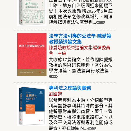
延宕數十年的行政區劃新制2026
上路，地方自治版圖迎來關鍵巨
變！本次改版新增2026年5月底
前相關法令之修改與增訂、司法
院解釋與憲法法庭裁判...
法學方法引導的公法學-陳愛娥
教授榮退論文集
陳愛娥教授榮退論文集編輯委員
會 主編
共收錄17篇論文，並依照陳愛娥
教授的學術研究興趣，區分為法
學方法篇、憲法篇與行政法篇...
專利法之理論與實務
劉國讚
以發明專利為主軸，介紹新型專
利與設計專利其特殊的部分。其
他智慧財產權如商標、著作、營
業祕密、積體電路電路布局、以
及公平交易法等與專利之關係或
競合，亦在範圍內...