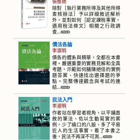
張進德
除對［執行業務所得及其他所得
查核辦法］予以詳細敘述解析
外，並對如何［認定課稅事實，
適用稅法條文］相關之行政調
查...
債法各論
李淑明
債各的體系與精華，全都在本書
裡。嚴選重要的實務見解和全真
考題，示範如何舖陳絕佳的實例
題答案、快速找出選擇題的爭
點。完整傳達觀念與考試的連
結...
民法入門
李淑明
作者站在學習者視角，以平鋪直
敘的筆法、佐以生動寫實的案
例，少了繞口的八股、多了平易
近人的生活事實。看了本書之
後，民法不再深不可測...