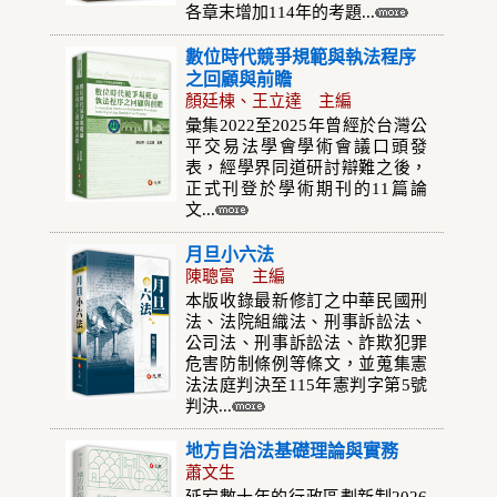
各章末增加114年的考題...
數位時代競爭規範與執法程序
之回顧與前瞻
顏廷棟、王立達 主編
彙集2022至2025年曾經於台灣公
平交易法學會學術會議口頭發
表，經學界同道研討辯難之後，
正式刊登於學術期刊的11篇論
文...
月旦小六法
陳聰富 主編
本版收錄最新修訂之中華民國刑
法、法院組織法、刑事訴訟法、
公司法、刑事訴訟法、詐欺犯罪
危害防制條例等條文，並蒐集憲
法法庭判決至115年憲判字第5號
判決...
地方自治法基礎理論與實務
蕭文生