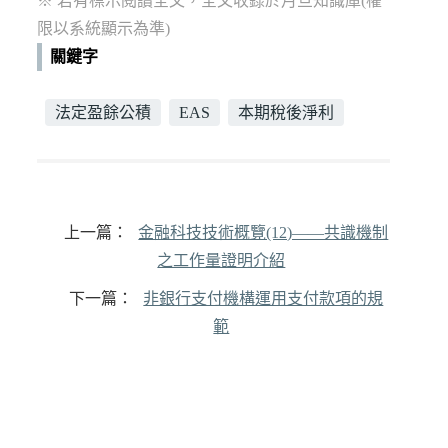
※ 若有標示閱讀全文，全文收錄於月旦知識庫(權
限以系統顯示為準)
關鍵字
法定盈餘公積
EAS
本期稅後淨利
上一篇：
金融科技技術概覽(12)——共識機制
之工作量證明介紹
下一篇：
非銀行支付機構運用支付款項的規
範