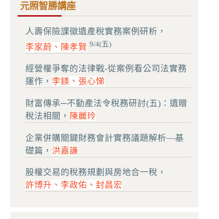
元照智勝講座
人壽保險課徵遺產稅實務案例研析，
9/4(五)
李家蔚、陳孝賢
經營權爭奪的法律戰-從案例看公司法實務
運作，
李鎂、張心悌
財富傳承─不動產法令稅務研討(五)：遺贈
稅法相關，
陳麗玲
企業併購關鍵財務會計實務議題解析—基
礎篇，
洪嘉謙
股權交易的稅務規劃與房地合一稅，
許博升、李政佑、封昌宏