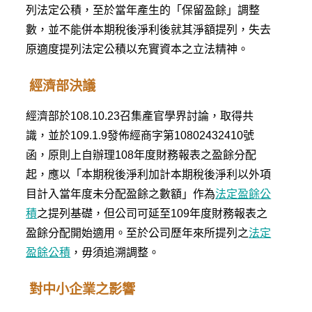
列法定公積，至於當年產生的「保留盈餘」調整
數，並不能併本期稅後淨利後就其淨額提列，失去
原適度提列法定公積以充實資本之立法精神。
經濟部決議
經濟部於108.10.23召集產官學界討論，取得共
識，並於109.1.9發佈經商字第10802432410號
函，原則上自辦理108年度財務報表之盈餘分配
起，應以「本期稅後淨利加計本期稅後淨利以外項
目計入當年度未分配盈餘之數額」作為
法定盈餘公
積
之提列基礎，但公司可延至109年度財務報表之
盈餘分配開始適用。至於公司歷年來所提列之
法定
盈餘公積
，毋須追溯調整。
對中小企業之影響