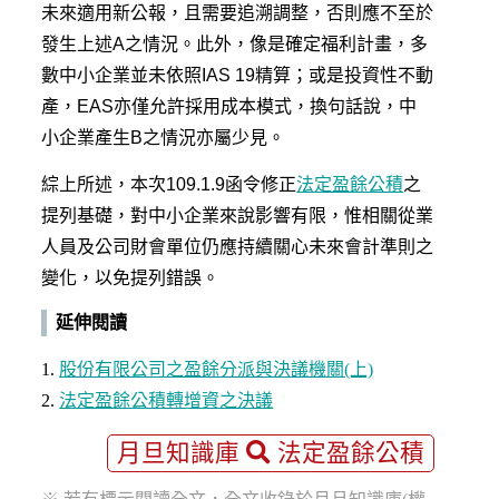
未來適用新公報，且需要追溯調整，否則應不至於
發生上述A之情況。此外，像是確定福利計畫，多
數中小企業並未依照IAS 19精算；或是投資性不動
產，EAS亦僅允許採用成本模式，換句話說，中
小企業產生B之情況亦屬少見。
綜上所述，本次109.1.9函令修正
法定盈餘公積
之
提列基礎，對中小企業來說影響有限，惟相關從業
人員及公司財會單位仍應持續關心未來會計準則之
變化，以免提列錯誤。
延伸閱讀
股份有限公司之盈餘分派與決議機關(上)
法定盈餘公積轉增資之決議
月旦知識庫
法定盈餘公積