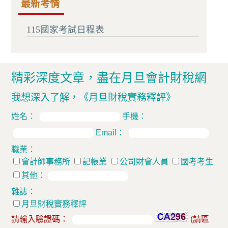
最新考情
115國家考試日程表
精彩深度文章，盡在月旦會計財稅網
我想深入了解，
《月旦財稅實務釋評》
姓名：
手機：
Email：
職業：
會計師事務所
記帳業
公司財會人員
國考考生
其他：
雜誌：
月旦財稅實務釋評
請輸入驗證碼：
(請區