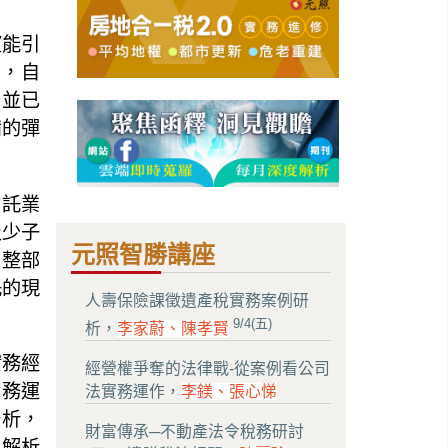
望能引
示，自
，並已
備的彈
信託業
及少子
元照智勝講座
調整部
託的現
人壽保險課徵遺產稅實務案例研
9/4(五)
析，
李家蔚、陳孝賢
實務經
經營權爭奪的法律戰-從案例看公司
實務運
法實務運作，
李鎂、張心悌
分析，
財富傳承─不動產法令稅務研討
例解析