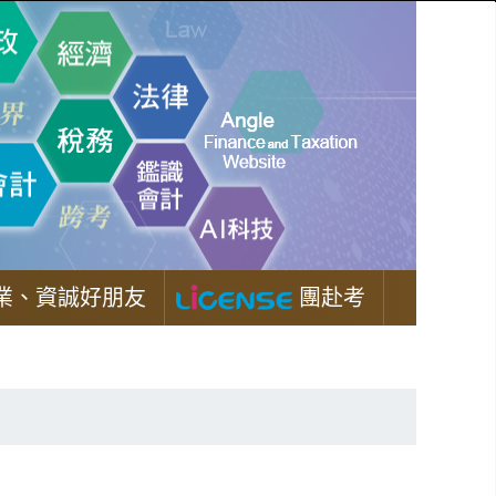
業、資誠好朋友
團赴考