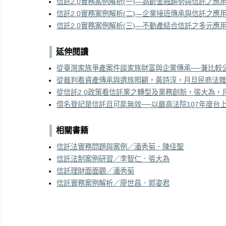
信託2.0實務案例解析(一)—高齡金融趨勢與信託之應用
信託2.0實務案例解析(二)—企業接班傳承與信託之應用
信託2.0實務案例解析(三)—不動產結合信託之多元應用
延伸閱讀
從臺灣家族爭產案件談家族財富與企業傳承──兼比較
從裁判看資產傳承與遺族照顧，黃詩淳，月旦民商法雜
從信託2.0政策看信託業之轉型及業務創新，張大為，
借名登記是信託且可能無效──以最高法院107年度台上
相關書籍
信託法實務問題與案例／潘秀菊．陳佳聖
信託法制案例研習／李智仁．張大為
信託理財面面觀／潘秀菊
信託實務案例解析／廖世昌．郭姿君