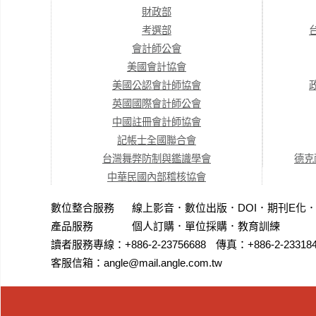
財政部
考選部
會計師公會
美國會計協會
美國公認會計師協會
英國國際會計師公會
中國註冊會計師協會
記帳士全國聯合會
台灣舞弊防制與鑑識學會
德克
中華民國內部稽核協會
數位整合服務
線上影音
．
數位出版
．
DOI
．
期刊E化
產品服務
個人訂購
．
單位採購
．教育訓練
讀者服務專線：+886-2-23756688
傳真：+886-2-23318
客服信箱：angle@mail.angle.com.tw