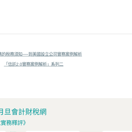
務的稅務須知──到美國設立公司實務案例解析
：
「信託2.0實務案例解析」系列二
月旦會計財稅網
稅實務釋評》