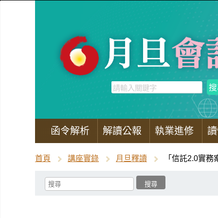
函令解析
解讀公報
執業進修
讀
首頁
講座實錄
月旦釋讀
「信託2.0實