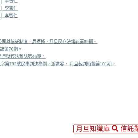
│ 李智仁
│ 李智仁
│ 李智仁
公司與信託制度，周振鋒，月旦民商法雜誌第69期。
誌第70期。
月旦財經法雜誌第46期。
字第792號民事判決為例，游進發， 月旦裁判時報第101期。
月旦知識庫
信託