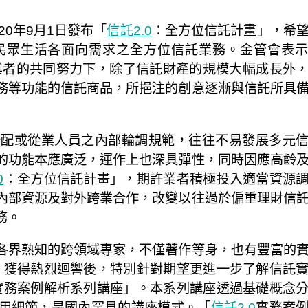
0年9月1日發布「
信託2.0
：全方位信託計畫」，希
民眾生活各面向需求之全方位信託業務。金管會表
託業者的共同努力下，除了信託財產的規模大幅成長外
務等功能的信託商品，所挹注的創意逐漸與信託所具
分配或從業人員之內部輪調規範，往往不易發展多元
的功能本應廣泛，運作上也深具彈性，同時因應高齡
0
：全方位信託計畫」，期許業者積極投入適當資源
內部資源及對外跨業合作，改變以往過於偏重理財信
務。
各界熟知的跨領域專家，不僅著作等身，也有豐富的
」獲得熱烈迴響後，特別針對期望更進一步了解信託
實務案例解析系列講座」。本系列講座透過基礎概念
用細節，是國內罕見的講座模式。「
信託2.0
實務案