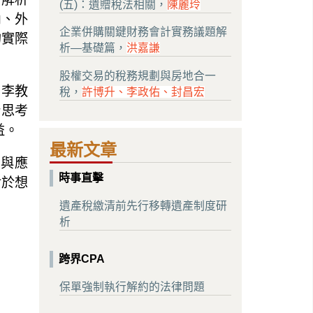
(五)：遺贈稅法相關，
陳麗玲
內、外
企業併購關鍵財務會計實務議題解
的實際
析—基礎篇，
洪嘉謙
股權交易的稅務規劃與房地合一
，李教
稅，
許博升、李政佑、封昌宏
計思考
益。
最新文章
作與應
時事直擊
對於想
遺產稅繳清前先行移轉遺產制度研
析
跨界CPA
保單強制執行解約的法律問題