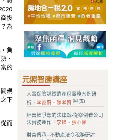
響，將
020
外商投
益？為
職，負
解決、
豐富的
元照智勝講座
相關規
人壽保險課徵遺產稅實務案例研
」之下
9/4(五)
析，
李家蔚、陳孝賢
經營權爭奪的法律戰-從案例看公司
法實務運作，
李鎂、張心悌
，從而
財富傳承─不動產法令稅務研討