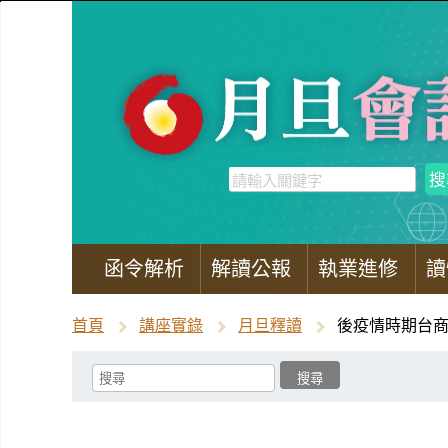
函令解析
解讀公報
執業進修
讀
首頁
講座實錄
月旦釋讀
後疫情時期台