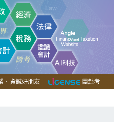
業、資誠好朋友
團赴考