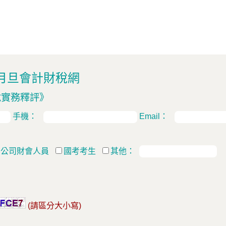
月旦會計財稅網
稅實務釋評》
手機：
Email：
公司財會人員
國考考生
其他：
(請區分大小寫)