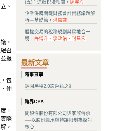
(五)：遺贈稅法相關，
陳麗玲
分立、
企業併購關鍵財務會計實務議題解
析—基礎篇，
洪嘉謙
股權交易的稅務規劃與房地合一
稅，
許博升、李政佑、封昌宏
爭議，
拒絕召
，並提
最新文章
時事直擊
徑，包
評囤房稅2.0設戶籍之亂
解、仲
跨界CPA
角度，
閉鎖性股份有限公司與家族傳承
身實際
──以股份繼承與轉讓限制為探討
講解，
核心