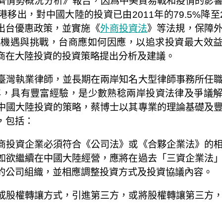
前經濟情勢概況分析》報告，因爲中美貿易戰和疫情的影
移出，對中國大陸的投資已由2011年的79.5%降至2
續出台優惠政策，並實施《
外商投資法
》等法規，保障
臨機遇與挑戰，台商應如何因應，以追求投資最大效
商在大陸投資的投資策略提出分析及建議。
臺灣執業律師，並長期在兩岸知名大型律師事務所任
年，具有豐富經驗，是少數熟稔兩岸投資法律及爭議
中國大陸投資的策略，蔡博士以其專業的理論基礎及
，包括：
商投資企業必須符合《公司法》或《合夥企業法》的
如欲繼續在中國大陸經營，應將在過去「三資企業法
的公司組織，並相應調整投資方式及投資協議內容。
或股權轉讓方式，引進第三方，或將股權轉讓第三方