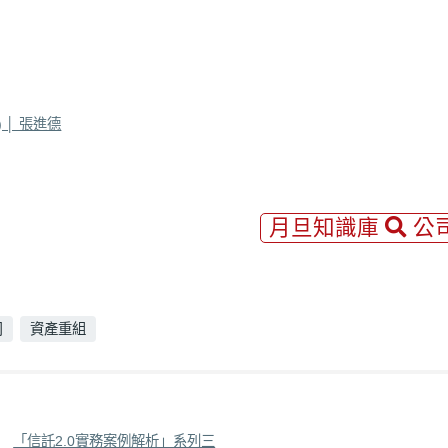
│ 張進德
月旦知識庫
公
司
資產重組
：
「信託2.0實務案例解析」系列三