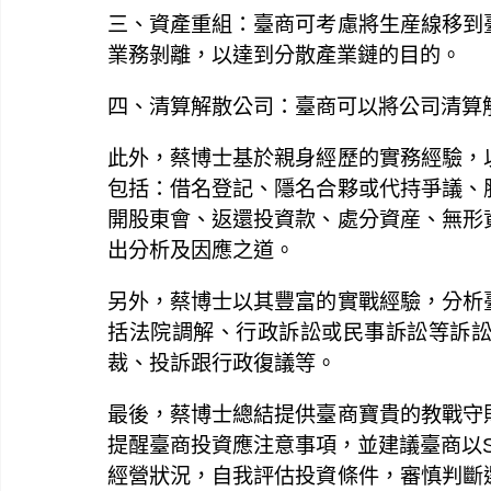
三、資產重組：臺商可考慮將生産線移到
業務剝離，以達到分散產業鏈的目的。
四、清算解散公司：臺商可以將公司清算
此外，蔡博士基於親身經歷的實務經驗，
包括：借名登記、隱名合夥或代持爭議、
開股東會、返還投資款、處分資産、無形
出分析及因應之道。
另外，蔡博士以其豐富的實戰經驗，分析
括法院調解、行政訴訟或民事訴訟等訴
裁、投訴跟行政復議等。
最後，蔡博士總結提供臺商寶貴的教戰守
提醒臺商投資應注意事項，並建議臺商以
經營狀況，自我評估投資條件，審慎判斷