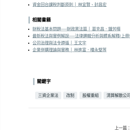
資金回台課稅判斷原則 │ 林宜賢、封昌宏
相關書籍
財稅法基本問題──財政憲法篇 │ 葛克昌．鍾芳樺
最新稅法與實例解說──法律邏輯分析與體系解釋(上冊) 
公司治理與法令遵循 │ 王文宇
企業併購理論與實務 │ 林進富．樓永堅等
關鍵字
三資企業法
改制
股權重組
清算解散公
上一篇