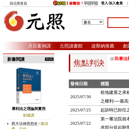
登入‧加入會員
回元照首頁
月旦案例課
元照讀書館
波斯納推薦
創
民事法
新書閱讀
焦點判決
發佈日期
標題
租地建屋之承
2025/07/30
之權利──最高法
2025/07/25
起訴時已卸任之
第一審法院就
2025/07/22
求部分提起附帶